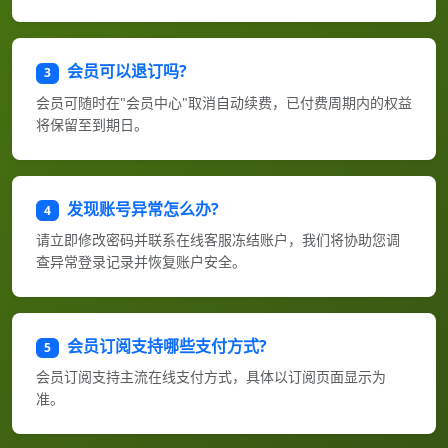
会员可以退订吗?
3
会员可随时在"会员中心"取消自动续费，已付费周期内的权益
将保留至到期日。
发现账号异常怎么办?
4
请立即修改密码并联系在线客服冻结账户，我们将协助您调
查异常登录记录并恢复账户安全。
会员订阅支持哪些支付方式?
5
会员订阅支持主流在线支付方式，具体以订阅页面显示为
准。