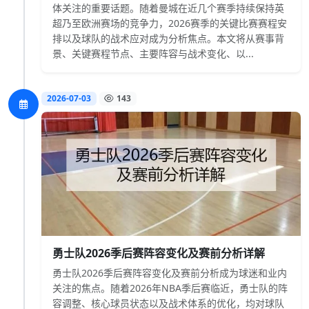
体关注的重要话题。随着曼城在近几个赛季持续保持英
超乃至欧洲赛场的竞争力，2026赛季的关键比赛赛程安
排以及球队的战术应对成为分析焦点。本文将从赛事背
景、关键赛程节点、主要阵容与战术变化、以...
2026-07-03
143
勇士队2026季后赛阵容变化及赛前分析详解
勇士队2026季后赛阵容变化及赛前分析成为球迷和业内
关注的焦点。随着2026年NBA季后赛临近，勇士队的阵
容调整、核心球员状态以及战术体系的优化，均对球队