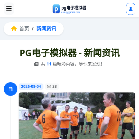
首页
新闻资讯
PG电子模拟器 - 新闻资讯
共
11
篇精彩内容，等你来发现！
2026-08-04
33