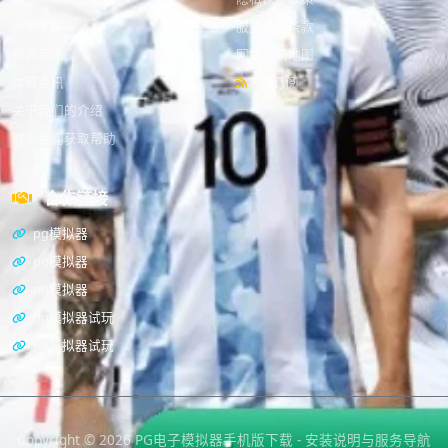
APP下载
服务使用条款
新闻资讯
网站导航地图
体育资讯
RSS订阅
关于我们的介绍
联系我们获取帮助
合作链接
pg模拟器
pg模拟器
pg模拟器
pg模拟器试玩
pg模拟器试玩
Copyright © 2026
PG电子模拟器手机版下载 - 安装说明与服务导航