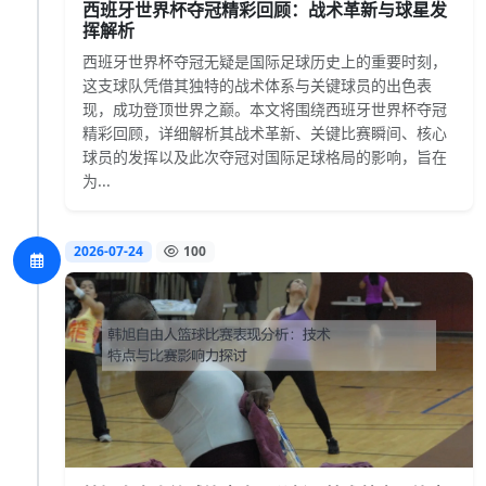
西班牙世界杯夺冠精彩回顾：战术革新与球星发
挥解析
西班牙世界杯夺冠无疑是国际足球历史上的重要时刻，
这支球队凭借其独特的战术体系与关键球员的出色表
现，成功登顶世界之巅。本文将围绕西班牙世界杯夺冠
精彩回顾，详细解析其战术革新、关键比赛瞬间、核心
球员的发挥以及此次夺冠对国际足球格局的影响，旨在
为...
2026-07-24
100