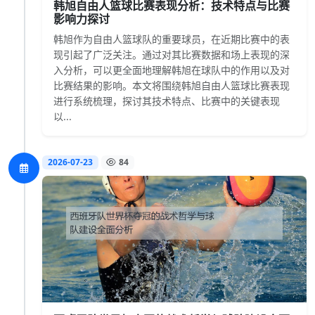
韩旭自由人篮球比赛表现分析：技术特点与比赛
影响力探讨
韩旭作为自由人篮球队的重要球员，在近期比赛中的表
现引起了广泛关注。通过对其比赛数据和场上表现的深
入分析，可以更全面地理解韩旭在球队中的作用以及对
比赛结果的影响。本文将围绕韩旭自由人篮球比赛表现
进行系统梳理，探讨其技术特点、比赛中的关键表现
以...
2026-07-23
84