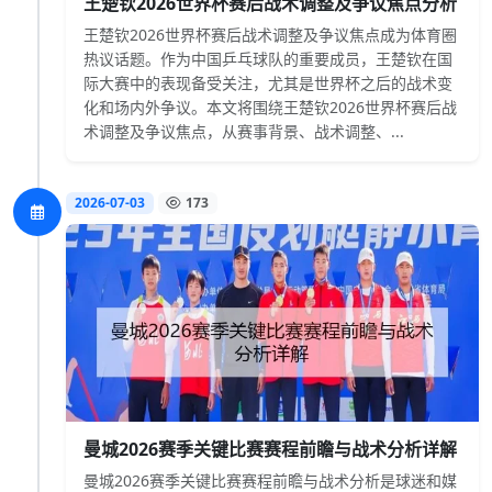
王楚钦2026世界杯赛后战术调整及争议焦点分析
王楚钦2026世界杯赛后战术调整及争议焦点成为体育圈
热议话题。作为中国乒乓球队的重要成员，王楚钦在国
际大赛中的表现备受关注，尤其是世界杯之后的战术变
化和场内外争议。本文将围绕王楚钦2026世界杯赛后战
术调整及争议焦点，从赛事背景、战术调整、...
2026-07-03
173
曼城2026赛季关键比赛赛程前瞻与战术分析详解
曼城2026赛季关键比赛赛程前瞻与战术分析是球迷和媒