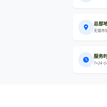
总部
无锡市
服务
7×24